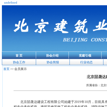
undefined
首 页
协会介绍
党建引领
协会工作
协会简报
行业动态
首页
>> 会员展示
北京皕晟达
所属省份：北京市 
北京皕晟达建设工程有限公司始建于
2019
年
10
月，目前具
程专业承包贰级，建筑装修装饰工程专业承包贰级，消防设施工