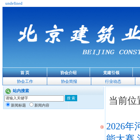
undefined
首 页
协会介绍
党建引领
协会工作
协会简报
行业动态
站内搜索
当前位
新闻标题
新闻内容
202
能大赛