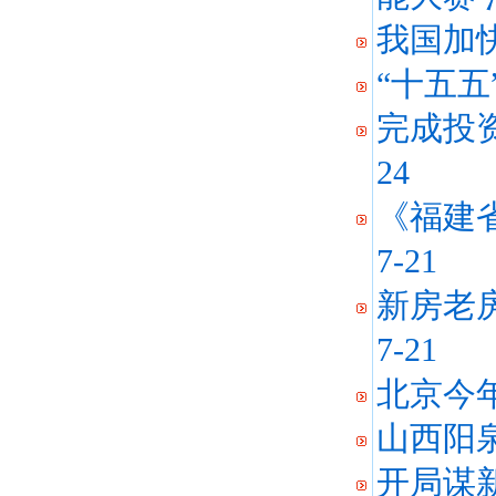
我国加
“十五
完成投资
24
《福建
7-21
新房老
7-21
北京今
山西阳泉
开局谋