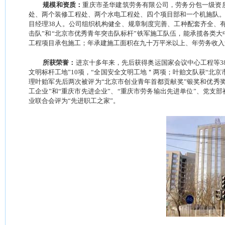
规模和资质：
重庆市圣华建筑劳务有限公司，劳务分包一级资
处、两个装修工程处、两个水电工程处、四个项目部和一个机施队
目经理
38
人。公司组织机构健全、规章制度完善、工种配套齐全、
击队”和“北京市优秀青年突击队标杆”铁军施工队伍，能承揽各类
工程项目承包施工；年承建施工面积在九十万平米以上、年劳务收入
所获荣誉：
进京十多年来，先后获得奥运国家会议中心工程等
3
文明标杆工地”
10
项，
“
全国安全文明工地＂两项；叶贻文队获“北京
理叶贻军先后两次被评为“北京市创业青年首都贡献奖”银奖和优秀
工企业”和“重庆市先进企业”、“重庆市劳务输出先进单位”、党支
业联合会评为“先进职工之家”。