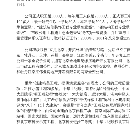
行列。
公司正式职工近
3000
人，每年用工人数近
20000
人，正式职工
100
多人；硕士研究生以上学历
80
人，本科学历
700
人，大专学历
60
承包壹级”、“建筑装修装饰工程专业承包壹级”、“钢结构工程专业
壹级”、“市政公用工程施工总承包壹级”等
7
项一级资质。并注重与世
量管理体系认证审核，取得认证证书；
2000
年、
2001
年又分别通过
I
公司积极践行“立足北京，开拓外埠”的营销战略，先后成立了
京、牡丹江、天津、苏州、秦皇岛、江西等近
20
个省市，年开复工
公司一家全资子公司，拥有北京金地世纪缘房地产开发有限公司、北
五市政工程有限公司、北京城五混凝土有限公司等
5
家控、参股公司
和牡丹江京江伟业房地产开发有限公司两家全资公司。
秉承“创建精美工程、提供满意服务”的理念，公司的工程质
项，科技示范工程
20
多项。中华世纪坛、首都机场
2
号航站楼、中国
大剧院等
7
项工程获得“鲁班奖”；大方饭店、远洋大厦、济南中级
得“国优工程”； 北京希尔顿酒店荣获“部优样板工程”称号；水电学
评为“八十年代十大建筑”，突尼斯“青年之家”工程获突尼斯国家
体”评选结果中，由公司承建的北京佳程广场、南京国际广场两项工
站楼、国家大剧院、国家体育馆、远洋大厦和佳程广场入围候选建筑
获北京市科技示范工程、北京科技进步二等奖；中华世纪坛获北京科