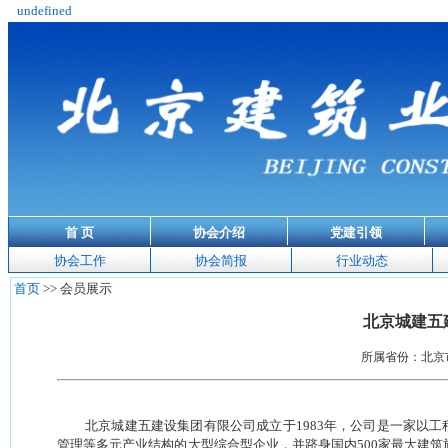
undefined
首 页
协会介绍
党建引领
协会工作
协会简报
行业动态
首页
>> 会员展示
北京城建五
所属省份：北京市 
北京城建五建设集团有限公司成立于
1983
年，公司是一家以工
管理等多元产业结构的大型综合型企业，并跻身国内
500
家最大建筑