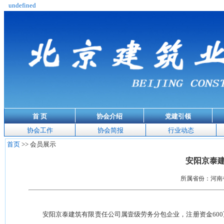
undefined
首 页
协会介绍
党建引领
协会工作
协会简报
行业动态
首页
>> 会员展示
安阳京泰
所属省份：河南省 
安阳京泰建筑有限责任公司属壹级劳务分包企业，注册资金
600