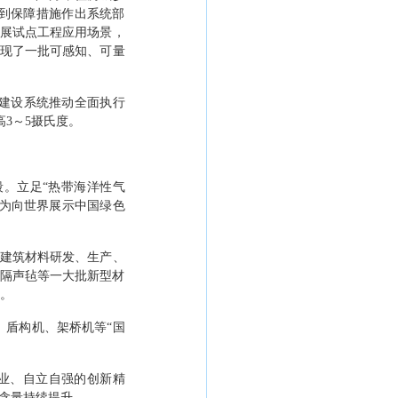
到保障措施作出系统部
拓展试点工程应用场景，
涌现了一批可感知、可量
建设系统推动全面执行
高
3
～
5
摄氏度。
段。立足
“
热带海洋性气
为向世界展示中国绿色
建筑材料研发、生产、
能隔声毡等一大批新型材
。
、盾构机、架桥机等
“
国
业、自立自强的创新精
含量持续提升。