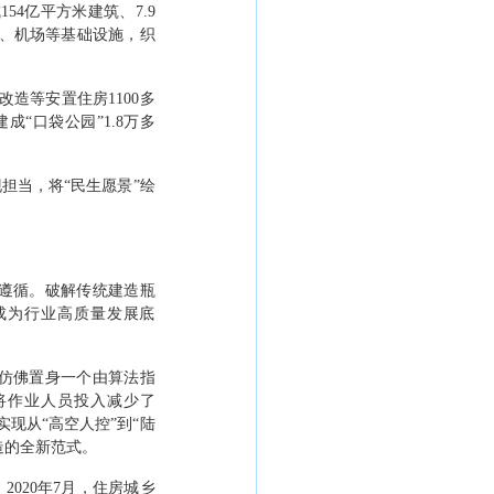
成
154
亿平方米建筑、
7.
9
、机场等基础设施，织
改造等安置住房
1100
多
建成
“
口袋公园
”1.8
万多
现担当，将
“
民生愿景
”
绘
遵循。破解传统建造瓶
成为行业高质量发展底
仿佛置身一个由算法指
将作业人员投入减少了
实现从
“
高空人控
”
到
“
陆
造的全新范式。
：
2020
年
7
月，住房城乡