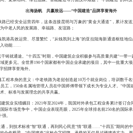
出海扬帆 共赢致远
——“
中国建造
”
品牌享誉海外
铁路已经安全运营四年，这条连接昆明与万象的
“
黄金大通道
”
，累计发送
为中老人民的发展路、幸福路、友谊路；
钱凯港高效运营、尽显繁忙，
“
从钱凯到上海
”
的亚拉陆海新通道枢纽地位
入动能
……
实干铸就通途。
“
十四五
”
时期，中国建筑企业积极参与高质量共建
“
一带一
领域更多元。全世界
190
个国家都有中国企业承建的项目，其中一批重大项
字招牌享誉海外。
越工程本身的意义：中老铁路为老挝创造超
10
万个就业岗位，培训数千名
鲁员工，
150
余名属地管理人员在中国师傅带领下成长为专业人才。
“
中国
术、标准与发展理念的共享共赢。
国建筑业实绩瞩目：
2021
年至
2024
年，我国对外承包工程业务累计签订合
在国际市场竞争中，中国企业表现亮眼，
2025
年全球排名前
250
名的国际承
十强。
联通，到技术标准
“
智
”
联通，再到民心民意
“
情
”
联通
……“
十四五
”
期间的中
海的合作桥梁。
“
中国建造
”
这枚金字招牌，承载的不仅是过硬建造实力，更