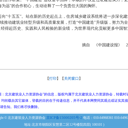
海为远
”
的合作初心，生动诠释了一个负责任大国的胸怀。
迈向
“
十五五
”
。站在新的历史起点上，住房城乡建设系统将进一步深化建
持续推动建筑业转型升级和高质量发展，打造
“
中国建造
”
升级版，努力为全
造经得起历史、实践和人民检验的新业绩，为世界现代化贡献更多中国智
摘自 《中国建设报》
2
【
打印
】【
关闭窗口
】
：北京建筑业人力资源协会”的信息，版权均属于北京建筑业人力资源协会，转载时
品，均转载自其它媒体，登载的目的在于传递信息，并不代表本网赞同其观点或证实其
请告知。我们将尽快删除。
京ICP备15000205号-2
yright © 北京建筑业人力资源协会
电话：010-64968361 010-649
地址:北京市朝阳区安慧里二区12号楼院四层( 100101 )