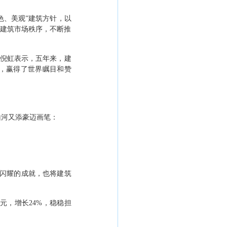
色、美观
”
建筑方针，以
范建筑市场秩序，不断推
倪虹表示，五年来，建
，赢得了世界瞩目和赞
山河又添豪迈画笔：
闪耀的成就，也将建筑
元，增长
24%
，稳稳担