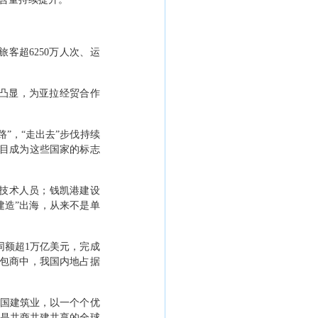
旅客超
6250
万人次、运
凸显，为亚拉经贸合作
路
”
，
“
走出去
”
步伐持续
目成为这些国家的标志
技术人员；钱凯港建设
建造
”
出海，从来不是单
同额超
1
万亿美元，完成
包商中，我国内地占据
国建筑业，以一个个优
是共商共建共享的全球