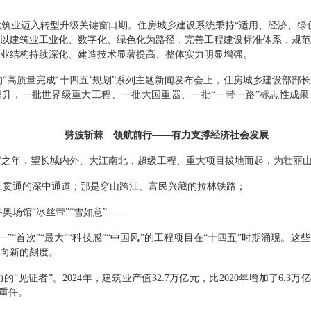
建筑业迈入转型升级关键窗口期。住房城乡建设系统秉持
“
适用、经济、绿
以建筑业工业化、数字化、绿色化为路径，完善工程建设标准体系，规
业结构持续深化、建造技术显著提高、整体实力明显增强。
的
“
高质量完成
‘
十四五
’
规划
”
系列主题新闻发布会上，住房城乡建设部部长
提升，一批世界级重大工程、一批大国重器、一批
“
一带一路
”
标志性成果
劈波斩棘 领航前行
——
有力支撑经济社会发展
官之年，望长城内外、大江南北，超级工程、重大项目拔地而起，为壮丽
江贯通的深中通道；那是穿山跨江、富民兴藏的拉林铁路；
冬奥场馆
“
冰丝带
”“
雪如意
”……
一
”“
首次
”“
最大
”“
科技感
”“
中国风
”
的工程项目在
“
十四五
”
时期涌现。这些
向新的刻度。
力的
“
见证者
”
。
2024
年，建筑业产值
32.7
万亿元，比
2020
年增加了
6.3
万亿
重任。