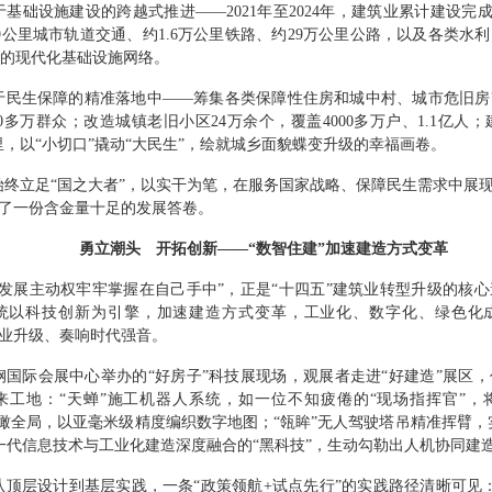
于基础设施建设的跨越式推进
——2021
年至
2024
年，建筑业累计建设完
9
公里
城市轨道交通、约1.
6
万公里
铁路、约29
万公里公路，以及各类水利
的现代化基础设施网络。
于民生保障的精准落地中
——
筹集各类保障性住房和城中村、城市危旧房
0
多万群众；改造城镇老旧小区
24
万余个，覆盖
4000
多万户、
1.1
亿人；
里
，以“
小切口
”
撬动
“
大民生
”
，绘就城乡面貌蝶变升级的幸福画卷。
始终立足
“
国之大者
”
，以实干为笔，在服务国家战略、保障民生需求中展
了一份含金量十足的发展答卷。
勇立潮头 开拓创新
——“
数智住建
”
加速建造方式变革
发展主动权牢牢掌握在自己手中
”
，正是
“
十四五
”
建筑业转型升级的核心
统以科技创新为引擎，加速建造方式变革，工业化、数字化、绿色化
业升级、奏响时代强音。
钢国际会展中心举办的
“
好房子
”
科技展现场，观展者走进
“
好建造
”
展区，
来工地：
“
天蝉
”
施工机器人系统，如一位不知疲倦的
“
现场指挥官
”
，
瞰全局，以亚毫米级精度编织数字地图；
“
瓴眸
”
无人驾驶塔吊精准挥臂，
一代信息技术与工业化建造深度融合的
“
黑科技
”
，生动勾勒出人机协同建
从顶层设计到基层实践，一条
“
政策领航
+
试点先行
”
的实践路径清晰可见