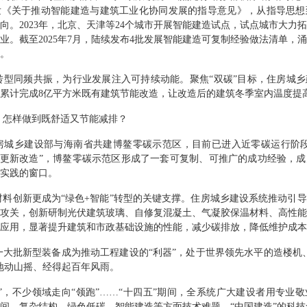
发《关于推动智能建造与建筑工业化协同发展的指导意见》，从指导思想
向。
2023
年，北京、天津等
24
个城市开展智能建造试点，试点城市大力
业。截至
2025
年
7
月，陆续发布
4
批发展智能建造可复制经验做法清单，
。
转型同频共振，为行业发展注入可持续动能。聚焦
“
双碳
”
目标，住房城乡
累计完成
8
亿平方米
既有建筑节能改造，让改造后的建筑冬季室内温度提
，怎样做到既舒适又节能减排？
房城乡建设部与海南省共建博鳌零碳示范区，目前已进入近零碳运行阶
更新改造
”
，博鳌零碳示范区形成了一套可复制、可推广的成功经验，成
实践的窗口。
材料创新更成为
“
绿色
+
智能
”
转型的关键支撑。住房城乡建设系统推动引导
攻关，创新研制光伏建筑玻璃、自修复混凝土、气凝胶保温材料、高性
应用，显著提升建筑和市政基础设施的性能，减少碳排放，降低维护成本
一大批新型装备成为推动工程建设的
“
利器
”
，处于世界领先水平的造楼机
地动山摇、经得起百年风雨。
”
，不少领域走向
“
领跑
”……“
十四五
”
期间，全系统广大建设者用专业敬
间、复杂结构、绿色低碳、智能建造等方面技术难题，
“
中国建造
”
的科技