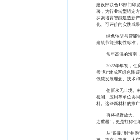
建设部联合
13
部门印
署，为行业转型锚定方
探索培育智能建造新产
化、可评价的实践成果
绿色转型与智能
建筑节能强制性标准，
常年高温的海南
2022
年年初，住
候
”
和
“
建成区绿色降碳
低碳发展理念、技术和
创新永无止境。
检测、应用等单位协同
料。这些新材料的推广
再将视野放大。
之重器
”
，更是扛得住
从
“
跟跑
”
到
“
并跑
神，攻克大跨度、大空