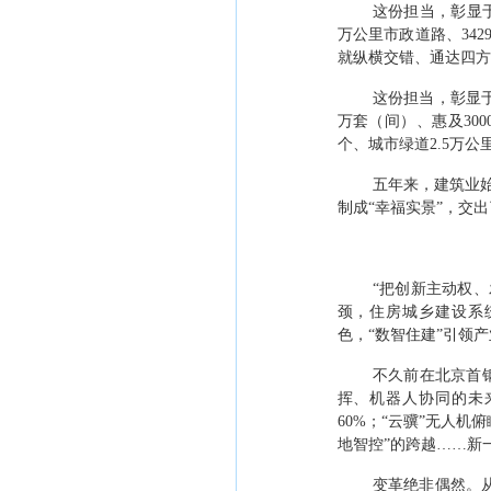
这份担当，彰显
万公里
市政道路、
342
就纵横交错、通达四方
这份担当，彰显
万套（间）、惠及
300
个、城市绿道
2.
5
万公
五年来，建筑业
制成
“
幸福实景
”
，交出
“
把创新主动权、
颈，住房城乡建设系
色，
“
数智住建
”
引领产
不久前在北京首
挥、机器人协同的未
60%
；
“
云骥
”
无人机俯
地智控
”
的跨越
……
新
变革绝非偶然。