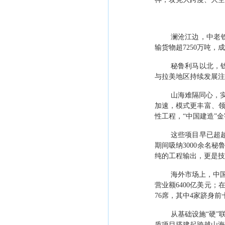
澜沧江边，中老
输货物超
7250
万吨，成
秘鲁利马以北，
与拉美地区持续发展注
山海难隔同心，
加速，模式更丰富、
性工程，
“
中国建造
”
金
这些项目早已超
期间吸纳
3000
余名秘
纯的工程输出，更是技
海外市场上，中
营业额
6400
亿美元；
76
席，其中
4
家跻身前
从基础设施
“
硬
”
质项目搭建起跨越山