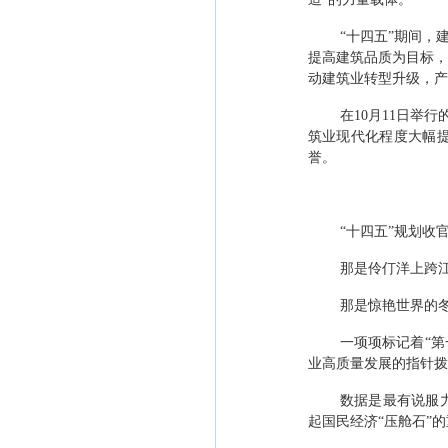
“
十四五
”
期间，
提高建筑品质为目标，
动建筑业转型升级，产
在
10
月
11
日
举行
筑业现代化程度大幅
誉。
“
十四五
”
规划收
那是伶仃洋上跨
那是惊艳世界的
一项项标记着
“
第
业高质量发展的指针拨
数据是最有说服
起国民经济
“
压舱石
”
的