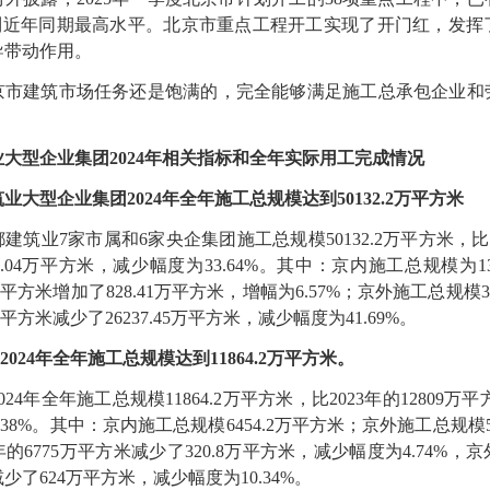
到近年同期最高水平。北京市重点工程开工实现了开门红，发挥
导带动作用。
京市建筑市场任务还是饱满的，完全能够满足施工总承包企业和
业大型企业集团
2024
年相关指标和全年实际用工完成情况
筑业大型企业集团
2024
年全年施工总规模达到
50132.
2
万平方米
都建筑业
7
家市属和
6
家央企集团施工总规模
50132.2
万平方米，比
.04
万平方米，减少幅度为
33.64%
。其中：京内施工总规模为
1
平方米增加了
828.41
万平方米，增幅为
6.57%
；京外施工总规模
3
平方米减少了
26237.45
万平方米，减少幅度为
41.69%
。
2024
年全年施工总规模达到
11864.2
万平方米。
024
年全年施工总规模
11864.
2
万平方米
，比2023
年的
12809
万平
38%
。其中：京内施工总规模
6454.
2
万平方米
；京外施工总规模5
年的
6775
万平方米减少了
320.
8
万平方米
，减少幅度为4.74%
，京
减少了
624
万平方米，减少幅度为
10.34%
。