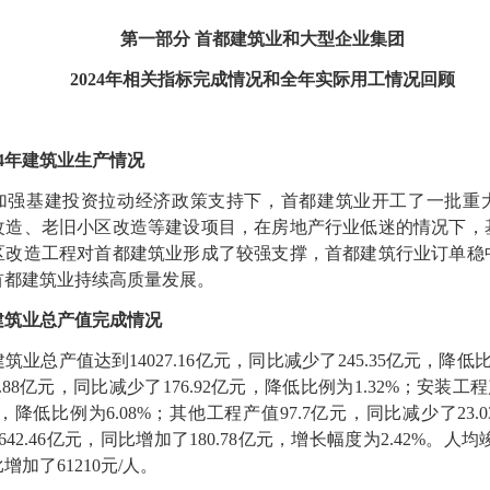
第一部分 首都建筑业和大型企业集团
2024
年相关指标完成情况和全年实际用工情况回顾
4
年建筑业生产情况
加强基建投资拉动经济政策支持下，首都建筑业开工了一批重
改造、老旧小区改造等建设项目，在房地产行业低迷的情况下，
区改造工程对首都建筑业形成了较强支撑，首都建筑行业订单稳
首都建筑业持续高质量发展。
建筑业总产值完成情况
建筑业总产值达到
14027.16
亿元，同比减少了
245.35
亿元，降低
.88
亿元，同比减少了
176.92
亿元，降低比例为
1.32%
；安装工程
，降低比例为
6.08%
；其他工程产值
97.7
亿元，同比减少了
23.0
642.46
亿元，同比增加了
180.78
亿元，增长幅度为
2.42%
。人均
比增加了
61210
元
/
人。