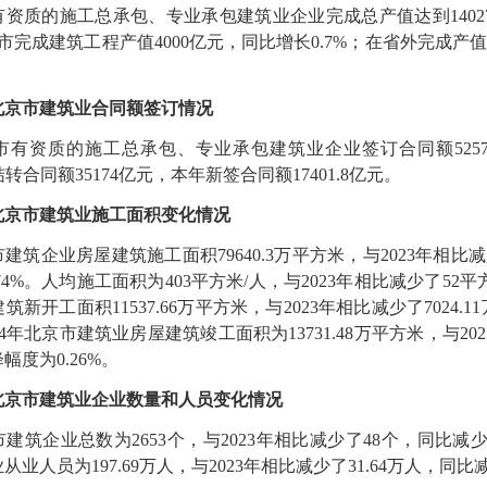
有资质的施工总承包、专业承包建筑业企业完成总产值达到
1402
市完成建筑工程产值
4000
亿元，同比增长
0.7%
；在省外完成产
北京市建筑业合同额签订情况
市有资质的施工总承包、专业承包建筑业企业签订合同额
5257
结转合同额
35174
亿元，本年新签合同额
17401.8
亿元。
北京市建筑业施工面积变化情况
市建筑企业房屋建筑施工面积
79640.3
万平方米，与
2023
年相比减
74%
。人均施工面积为
403
平方米
/
人，与
2023
年相比减少了
52
平
建筑新开工面积
11537.66
万平方米，与
2023
年相比减少了
7024.11
4
年北京市建筑业房屋建筑竣工面积为
13731.48
万平方米，与
202
降幅度为
0.26%
。
北京市建筑业企业数量和人员变化情况
市建筑企业总数为
2653
个，与
2023
年相比减少了
48
个，同比减
业从业人员为
197.69
万人，与
2023
年相比减少了
31.64
万人，同比