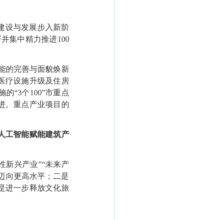
建设与发展步入新阶
署并集中精力推进
100
。
能的完善与面貌焕新
医疗设施升级及住房
施的“
3
个
100
”
市重点
进。重点产业项目的
人工智能赋能建筑产
性新兴产业”“未来产
设迈向更高水平；二是
是进一步释放文化旅