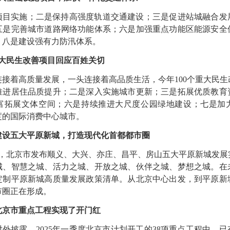
项目实施；二是保持高强度轨道交通建设；三是促进站城融合发
五是完善城市道路网络功能体系；六是加强重点功能区能源安全
；八是建设强有力防汛体系。
大民生改善项目回应百姓关切
连接着高质量发展，一头连接着高品质生活，今年
100
个重大民生
推进居住品质提升；二是深入实施城市更新；三是拓展优质教育
富拓展文体空间；六是持续推进大尺度公园绿地建设；七是加
度的国际消费中心城市。
建设五大平原新城，打造现代化首都都市圈
，北京市发布顺义、大兴、亦庄、昌平、房山五大平原新城发展
城、智慧之城、活力之城、开放之城、伙伴之城、梦想之城。在
定制平原新城高质量发展政策清单。从北京中心出发，到平原新
市圈正在形成。
北京市重点工程实现了开门红
对外披露，
2025
年一季度北京市计划开工的
38
项重点工程中，已