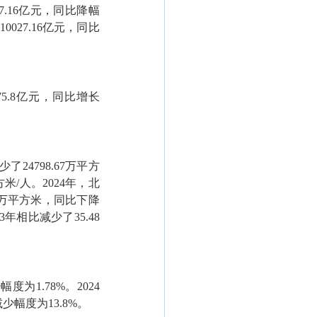
7.16
亿元，同比降幅
值
10027.16
亿元，同比
5.8
亿元，同比增长
少了
24798.67
万平方
方米
/
人。
2024
年，北
万平方米，同比下降
3
年相比减少了
35.48
少幅度为
1.78%
。
2024
减少幅度为
13.8%
。