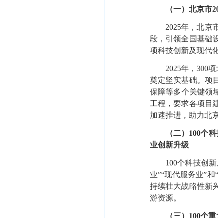
（一）北京市
2
2025
年，北京
段，引领全国基础
项科技创新及现代
2025
年，
300
项
奠定坚实基础。项
保障等多个关键领
工程，要求各项目
加速推进，助力北
（二）
100
个科
业创新升级
100
个科技创新
业”“现代服务业”
持续壮大战略性新
游资源。
（三）
100
个重