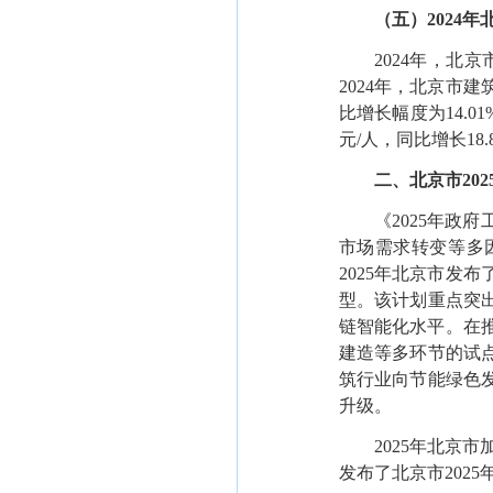
（五）
2024
年
2024
年，北京
2024
年，北京市建
比增长幅度为
14.01
元
/
人，同比增长
18.
二、北京市
202
《
2025
年政府
市场需求转变等多
2025
年北京市发布
型。该计划重点突
链智能化水平。在
建造等多环节的试
筑行业向节能绿色
升级。
2025
年北京市
发布了北京市
2025