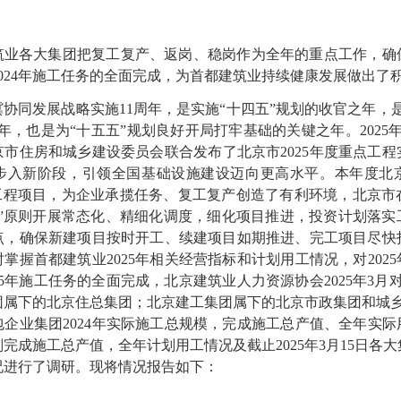
筑业各大集团把复工复产、返岗、稳岗作为全年的重点工作，确
024
年施工任务的全面完成，为首都建筑业持续健康发展做出了
冀协同发展战略实施
11
周年，是实施“十四五”规划的收官之年，
年，也是为“十五五”规划良好开局打牢基础的关键之年。
2025
京市住房和城乡建设委员会联合发布了北京市
2025
年度重点工程
步入新阶段，引领全国基础设施建设迈向更高水平。本年度北
工程项目，为企业承揽任务、复工复产创造了有利环境，北京市
进”原则开展常态化、精细化调度，细化项目推进，投资计划落实
点，确保新建项目按时开工、续建项目如期推进、完工项目尽快
时掌握首都建筑业
2025
年相关经营指标和计划用工情况，对
2025
5
年施工任务的全面完成，
北京建筑业人力资源协会
2025
年
3
月
团属下的北京住总集团；北京建工集团属下的北京市政集团和城
包企业集团
2024
年实际施工总规模，完成施工总产值、全年实际
划完成施工总产值，全年计划用工情况及截止
2025
年
3
月
15
日
各大
况进行了调研。现将情况报告如下：