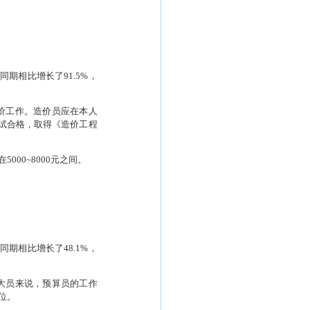
同期相比增长了
91.5%
，
价工作。造价员应在本人
试合格，取得《造价工程
在
5000~8000
元之间。
同期相比增长了
48.1%
，
大员来说，预算员的工作
位。