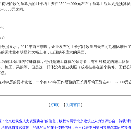
在初级阶段的预算员的月平均工资在
2500~4000
元左右；预算工程师则是预算员
0~8000
元之间。
2%
★☆
计数据显示，
2012
年前三季度，企业发布的工长招聘数量与去年同期相比增长
员的需求量有明显的大幅上涨，出现供不应求的局面。
工程施工领域的特殊群体，他们是施工群体的领导者，有相对稳定的施工队伍
修、施工、采购等。但是这一群体没有营业执照（或者挂靠在某个装修、工程公
重点。
位对学历的要求较低，一个有
3~5
年工作经验的工长月平均工资在
4000~7000
元
【
打印
】【
关闭窗口
】
：北京建筑业人力资源协会”的信息，版权均属于北京建筑业人力资源协会，转载时
品，均转载自其它媒体，登载的目的在于传递信息，并不代表本网赞同其观点或证实其