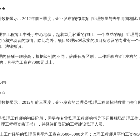
★★
计数据显示，
2012
年前三季度，企业发布的招聘项目经理数量与去年同期相比
理在工程施工中处于中心地位，起着举足轻重的作用。一个成功的项目经理需
技巧和推动者的激情。除此之外，项目经理应对承接的项目所涉及的专业有一个
识、法律知识。
理的薪酬一般较高，根据级别的不同，薪酬有所区别，工作经验在
3
年左右的
的，月平均工资在
7000
元以上。
.4%
★☆
计数据显示，
2012
年前三季度，企业发布的监理员
/
监理工程师招聘数量与去年
是监理工程师的初级阶段，需要在专业监理工程师的指导下开展现场监理工作
监理工程师资格证书》，并经注册登记的工程建设监理人员。
上工作经验的监理员月平均工资在
3500~5000
之间；监理工程师月平均工资在
5