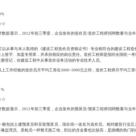
5%
☆☆
计数据显示，
2012
年前三季度，企业发布的造价员
/
造价工程师招聘数量与去年
可以从事与本人取得的《建设工程造价员资格证书》专业相符合的建设工程造
件上签字、加盖专用章，并承担相应的岗位责任。造价工程师是指经全国统一考
注册登记，在建设工程中从事造价业务活动的专业技术人员。
以上工作经验的造价员月平均工资在
3000~5000
元之间，造价工程师月平均工资
1%
☆☆
计数据显示，
2012
年前三季度，企业发布的预算员
/
预算工程师招聘数量与去年
一般包括土建预算员和安装预算员，现在统一改名为造价员。相对建筑行业五
不像监理员、质检员一样整天跑工地，职位的含金量也比较高，是跳槽的热门职