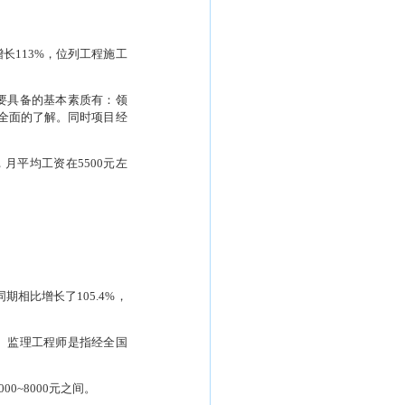
增长
113%
，位列工程施工
要具备的基本素质有：领
全面的了解。同时项目经
，月平均工资在
5500
元左
同期相比增长了
105.4%
，
。监理工程师是指经全国
000~8000
元之间。